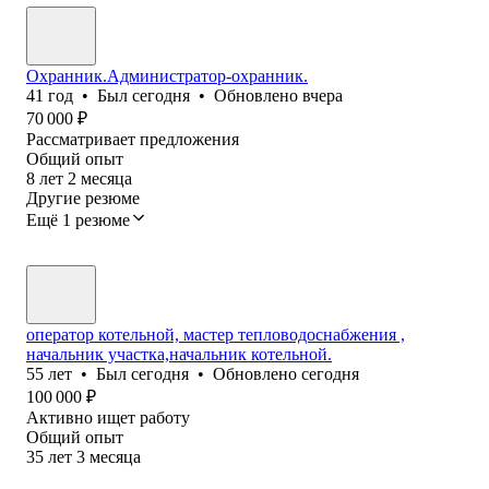
Охранник.Администратор-охранник.
41
год
•
Был
сегодня
•
Обновлено
вчера
70 000
₽
Рассматривает предложения
Общий опыт
8
лет
2
месяца
Другие резюме
Ещё 1 резюме
оператор котельной, мастер тепловодоснабжения ,
начальник участка,начальник котельной.
55
лет
•
Был
сегодня
•
Обновлено
сегодня
100 000
₽
Активно ищет работу
Общий опыт
35
лет
3
месяца